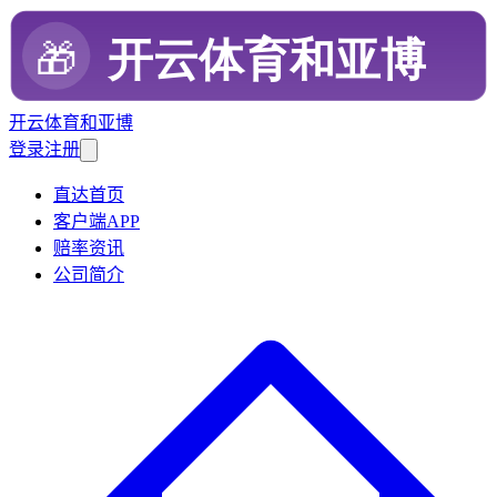
开云体育和亚博
登录
注册
直达首页
客户端APP
赔率资讯
公司简介