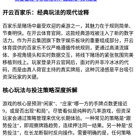
开云百家乐：经典玩法的现代诠释
百家乐是赌场中最受欢迎的桌游之一，其魅力在于规则简单、
节奏明快。在开云体育官网，这款经典游戏被注入了新的数字
活力。作为开云集团旗下数字娱乐板块的重要组成部分，开云
体育提供的百家乐不仅严格遵循传统规则，更通过高清流媒
体、多视角镜头和实时数据交互，将线下赌场的紧张氛围完美
移植到线上。玩家登录开云官网后，面对的并非冷冰冰的代
码，而是由真人荷官主持的真实牌局，这种沉浸感是平台吸引
资深玩家的关键。
核心玩法与投注策略深度拆解
游戏的核心是预测“闲家”、“庄家”哪一方的手牌点数更接近
9，或是否出现“和局”。尽管看似是纯粹的几率游戏，但资深
玩家会通过策略管理来优化长期体验。一种常见的策略是“跟
势投注”，即观察牌路趋势，连续押注同一结果。另一种是“反
势投注”，在长龙断裂时反向操作。需要明确的是，任何策略