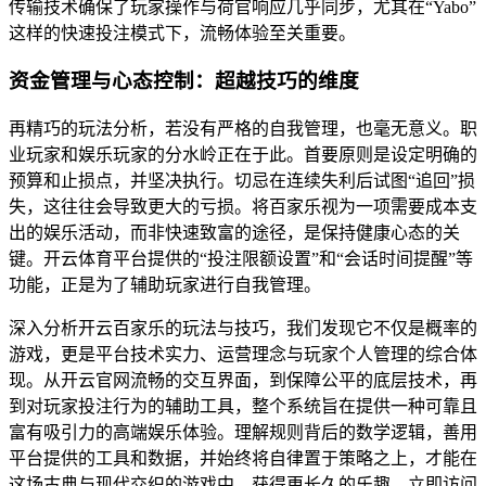
传输技术确保了玩家操作与荷官响应几乎同步，尤其在“Yabo”
这样的快速投注模式下，流畅体验至关重要。
资金管理与心态控制：超越技巧的维度
再精巧的玩法分析，若没有严格的自我管理，也毫无意义。职
业玩家和娱乐玩家的分水岭正在于此。首要原则是设定明确的
预算和止损点，并坚决执行。切忌在连续失利后试图“追回”损
失，这往往会导致更大的亏损。将百家乐视为一项需要成本支
出的娱乐活动，而非快速致富的途径，是保持健康心态的关
键。开云体育平台提供的“投注限额设置”和“会话时间提醒”等
功能，正是为了辅助玩家进行自我管理。
深入分析开云百家乐的玩法与技巧，我们发现它不仅是概率的
游戏，更是平台技术实力、运营理念与玩家个人管理的综合体
现。从开云官网流畅的交互界面，到保障公平的底层技术，再
到对玩家投注行为的辅助工具，整个系统旨在提供一种可靠且
富有吸引力的高端娱乐体验。理解规则背后的数学逻辑，善用
平台提供的工具和数据，并始终将自律置于策略之上，才能在
这场古典与现代交织的游戏中，获得更长久的乐趣。立即访问