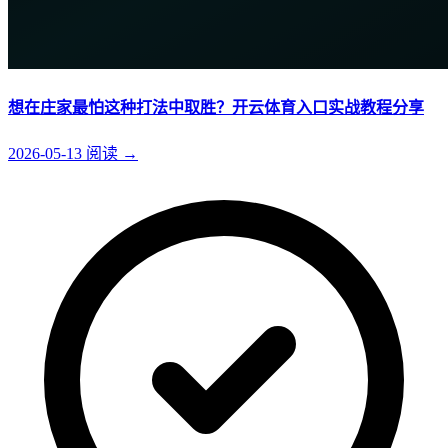
想在庄家最怕这种打法中取胜？开云体育入口实战教程分享
2026-05-13
阅读
→