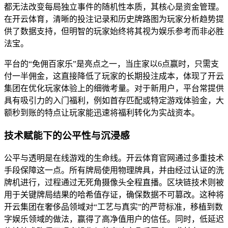
都无法改变每局独立事件的随机性本质，其核心是资金管理。
在开云体育，清晰的投注记录和历史牌路图为玩家分析趋势提
供了数据支持，但明智的玩家始终将其视为娱乐参考而非必胜
法宝。
平台的“免佣百家乐”是亮点之一，当庄家以6点赢时，只需支
付一半佣金，这直接降低了玩家的长期投注成本，体现了开云
集团在优化玩家体验上的细微考量。对于新用户，平台常提供
具有吸引力的入门福利，例如首存匹配或特定游戏体验金，大
额秒到账的特点让玩家能迅速将福利转化为实战资本。
技术赋能下的公平性与沉浸感
公平与透明是在线游戏的生命线。开云体育官网通过多重技术
手段保障这一点。所有牌局使用物理牌具，并由经过认证的洗
牌机进行，过程通过无死角摄像头全程直播。区块链技术则被
用于关键牌局结果的哈希值存证，确保数据不可篡改。这种将
开云集团在奢侈品领域对“工艺与真实”的严苛标准，移植到数
字娱乐领域的做法，赢得了高净值用户的信任。同时，低延迟