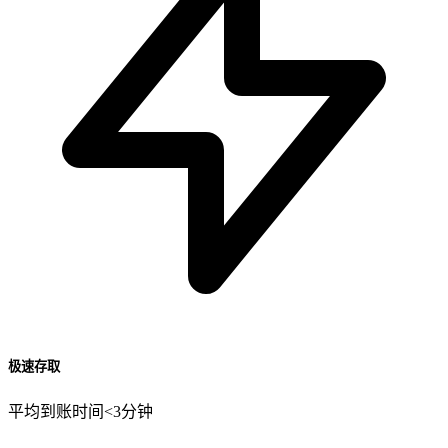
极速存取
平均到账时间<3分钟