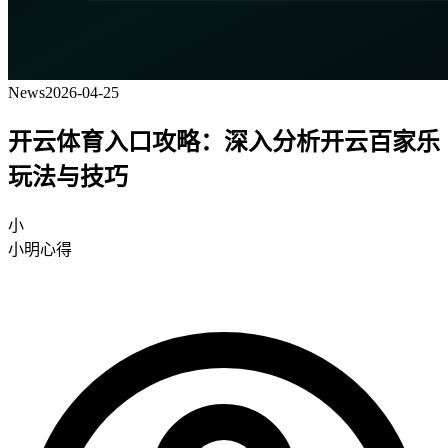
News
2026-04-25
开云体育入口攻略：深入分析开云百家乐
玩法与技巧
小
小明心得