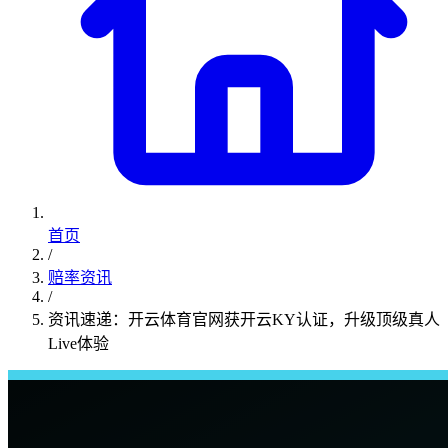
首页
/
赔率资讯
/
资讯速递：开云体育官网获开云KY认证，升级顶级真人
Live体验