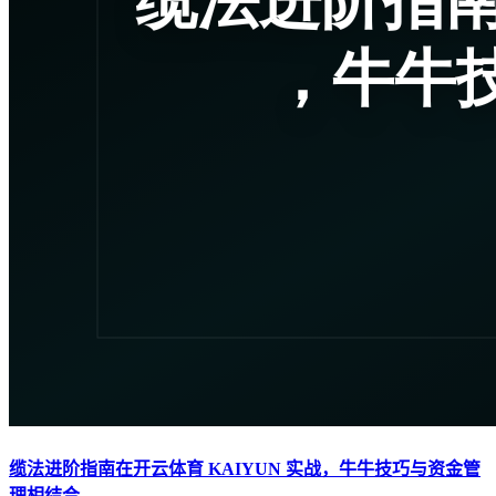
缆法进阶指南在开云体育 KAIYUN 实战，牛牛技巧与资金管
理相结合