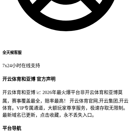
全天候客服
7x24小时在线支持
开云体育和亚博 官方声明
开云体育和亚博 📈 2026年最火爆平台非开云体育和亚博莫
属，赛事覆盖最全，赔率最高！ 开云体育官网,开云集团,开云
体育。VIP专属通道，大额玩家尊享服务，极速存取无限制。
最新域名已更新，点击收藏，永不丢失入口。
平台导航