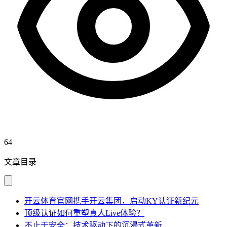
64
文章目录
开云体育官网携手开云集团，启动KY认证新纪元
顶级认证如何重塑真人Live体验？
不止于安全：技术驱动下的沉浸式革新