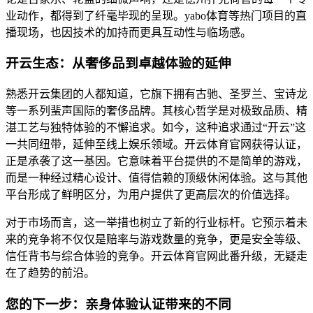
业动作，都得到了纤毫毕现的呈现。yabo体育等热门项目的直
播现场，也因技术的加持而更具互动性与临场感。
开云生态：从奢侈品到卓越体验的延伸
熟悉开云集团的人都知道，它旗下拥有古驰、圣罗兰、宝诗龙
等一系列蜚声国际的奢侈品牌。其核心哲学是对极致品质、精
湛工艺与独特体验的不懈追求。如今，这种追求通过“开云”这
一共同纽带，延伸至线上娱乐领域。开云体育官网获得认证，
正是承袭了这一基因。它意味着平台提供的不是简单的游戏，
而是一种经过精心设计、值得信赖的顶级休闲体验。这与其他
平台形成了鲜明区分，为用户提供了更高层次的价值选择。
对于市场而言，这一举措也树立了新的行业标杆。它预示着未
来的竞争将不仅仅是赔率与游戏数量的竞争，更是安全等级、
信任背书与综合体验的竞争。开云体育官网此番升级，无疑走
在了趋势的前沿。
您的下一步：亲身体验认证带来的不同