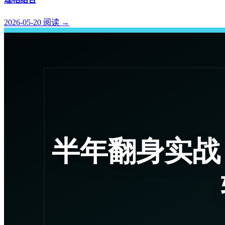
2026-05-20
阅读
→